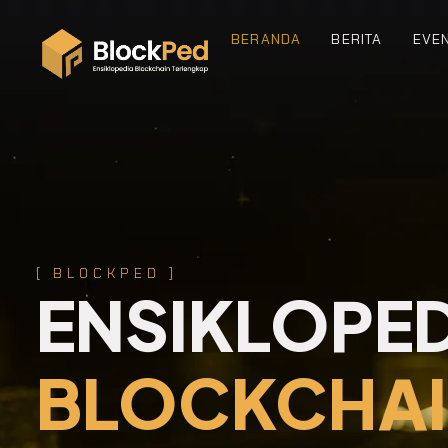
BERANDA
BERITA
EVE
[ BLOCKPED ]
ENSIKLOPE
BLOCKCHA