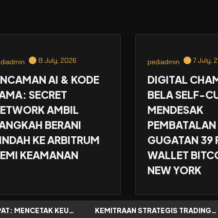
8 July, 2026
7 July, 
diadmin
pediadmin
NCAMAN AI & KODE
DIGITAL CHA
AMA: SECRET
BELA SELF-C
ETWORK AMBIL
MENDESAK
ANGKAH BERANI
PEMBATALAN
INDAH KE ARBITRUM
GUGATAN 39 
EMI KEAMANAN
WALLET BITCO
NEW YORK
PANDUAN CEPAT: MENCETAK KEUNTUNGAN AMAN DENGAN DEXTOOLS
KEMITRAAN STRATEGIS TRADINGVIEW DAN UNIVERSITAS CALIFORNIA STATE FULLERTON (CSUF) UNTUK TRANSFORMASI EDUKASI KEUANGAN