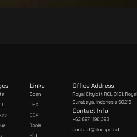
ges
Links
Office Address
ta
Scan
Royal Cityloft RCL 0101, Roya
Surabaya, Indonesia 60215
nt
DEX
Contact Info
kasi
CEX
+62 897 1196 393
us
Tools
contact@blockped.id
s
Bot