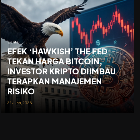
Berita
EFEK ‘HAWKISH’ THE FED
TEKAN HARGA BITCOIN,
INVESTOR KRIPTO DIIMBAU
TERAPKAN MANAJEMEN
RISIKO
22 June, 2026