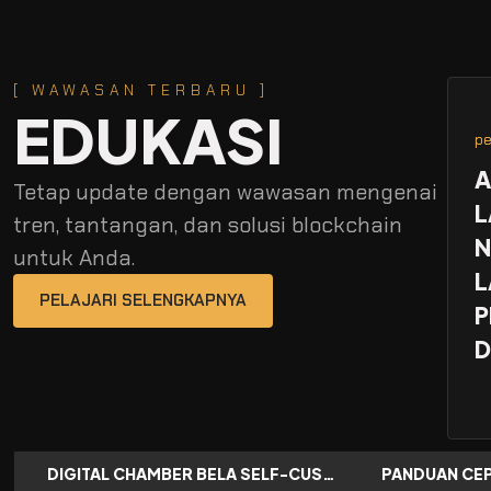
[ WAWASAN TERBARU ]
EDUKASI
pe
A
Tetap update dengan wawasan mengenai
L
tren, tantangan, dan solusi blockchain
N
untuk Anda.
L
PELAJARI SELENGKAPNYA
P
D
BERANI PINDAH KE ARBITRUM DEMI KEAMANAN
DIGITAL CHAMBER BELA SELF-CUSTODY: MENDESAK PEMBATALAN GUGATAN 39 RIBU WALLET BITCOIN DI NEW YORK