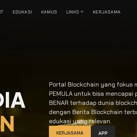
NT
EDUKASI
KAMUS
LINKS
KERJASAMA
Portal Blockchain yang fokus
DIA
PEMULA untuk bisa mencapai
BENAR terhadap dunia blockcha
dengan Berita Blockchain terba
IN
edukasi yang relevan.
KERJASAMA
APP