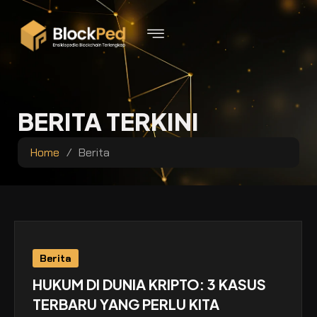
BERITA TERKINI
Home
/
Berita
Berita
HUKUM DI DUNIA KRIPTO: 3 KASUS
TERBARU YANG PERLU KITA