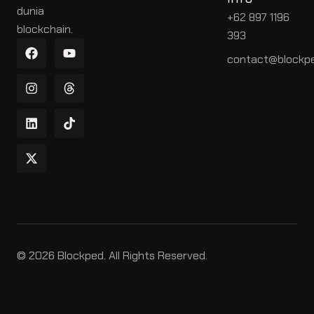
dunia
+62 897 1196
blockchain.
393
contact@blockpe
© 2026 Blockped. All Rights Reserved.