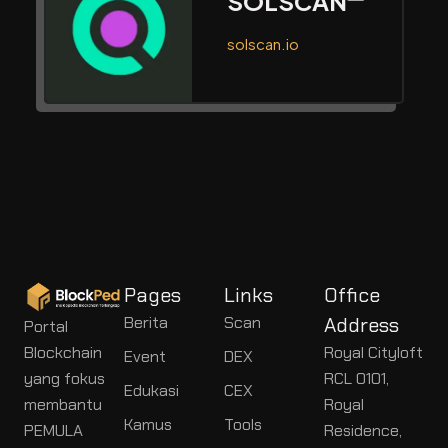
SOLSCAN
solscan.io
Pages
Links
Office
Berita
Scan
Address
Portal
Blockchain
Royal Cityloft
Event
DEX
yang fokus
RCL 0101,
Edukasi
CEX
membantu
Royal
Kamus
Tools
PEMULA
Residence,