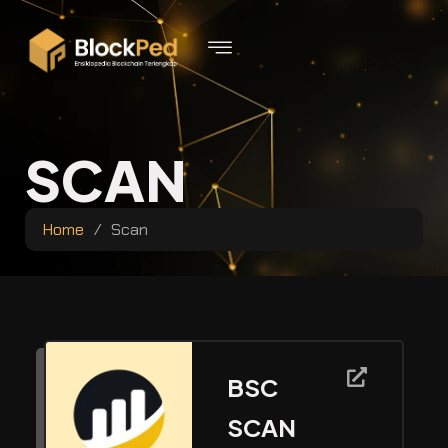
SCAN
Home
/
Scan
BSC
SCAN