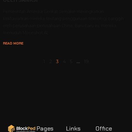
Pemerintah Amerika Serikat semakin meningkatkan
kekhawatiran mereka tentang penggunaan teknologi canggih
oleh perusahaan-perusahaan China. Baru-baru ini, mereka
menuduh Moonshot AI,
READ MORE
1
2
3
4
5
…
19
Pages
Links
Office