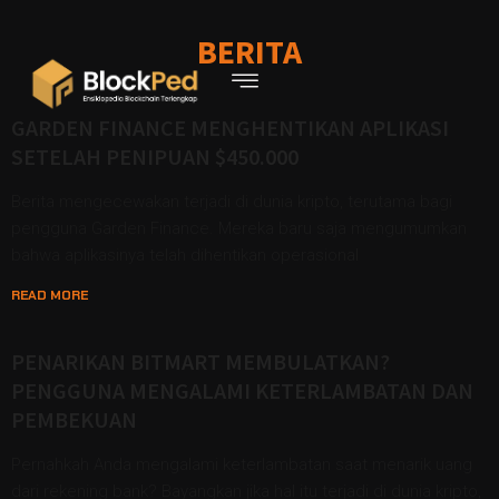
BERITA
GARDEN FINANCE MENGHENTIKAN APLIKASI
SETELAH PENIPUAN $450.000
Berita mengecewakan terjadi di dunia kripto, terutama bagi
pengguna Garden Finance. Mereka baru saja mengumumkan
bahwa aplikasinya telah dihentikan operasional
READ MORE
PENARIKAN BITMART MEMBULATKAN?
PENGGUNA MENGALAMI KETERLAMBATAN DAN
PEMBEKUAN
Pernahkah Anda mengalami keterlambatan saat menarik uang
dari rekening bank? Bayangkan jika hal itu terjadi di dunia kripto,