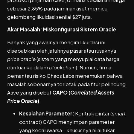
protokol pinjaman Aave, di mana kesalahan harga
sebesar 2,85% pada jaminan aset memicu
gelombang likuidasi senilai $27 juta.
Akar Masalah: Miskonfigurasi Sistem Oracle
Banyak yang awalnya mengira likuidasi ini
disebabkan oleh jatuhnya pasar atau rusaknya
price oracle
(sistem yang menyuplai data harga
dari luar ke dalam
blockchain
). Namun, firma
pemantau risiko Chaos Labs menemukan bahwa
masalah sebenarnya terletak pada fitur pelindung
Aave yang disebut
CAPO (
Correlated Assets
Price Oracle
)
.
Kesalahan Parameter:
Kontrak pintar (
smart
contract
) CAPO menyimpan parameter
yang kedaluwarsa—khususnya nilai tukar