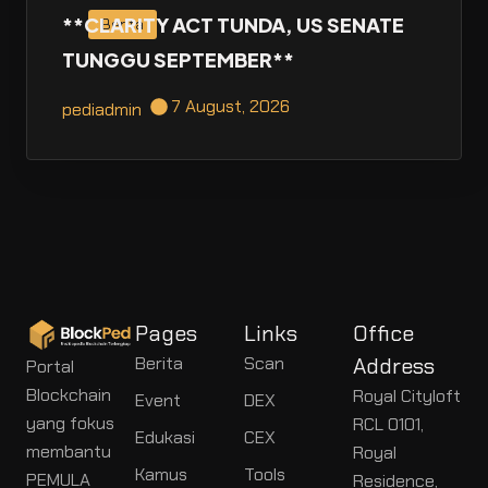
**CLARITY ACT TUNDA, US SENATE
Berita
TUNGGU SEPTEMBER**
7 August, 2026
pediadmin
Pages
Links
Office
Berita
Scan
Address
Portal
Blockchain
Royal Cityloft
Event
DEX
yang fokus
RCL 0101,
Edukasi
CEX
membantu
Royal
Kamus
Tools
PEMULA
Residence,