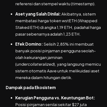
referensi dan stempel waktu (
timestamp
).
Aset yang Salah Dinilai:
Akibatnya, sistem
membatasi harga token wstETH (Wrapped
Staked ETH) di angka 1,19 ETH, padahal harga
pasar sebenarnya adalah 1,23 ETH.
Efek Domino:
Selisih 2,85% ini membuat
banyak posisi pinjaman pengguna seolah-
olah kekurangan jaminan
(
undercollateralized
), yang langsung memicu
sistem otomatis Aave untuk melikuidasi aset
mereka dalam hitungan detik.
Dampak pada Ekosistem
Kerugian Pengguna vs. Keuntungan Bot:
Posisi pinjaman senilai sekitar $27 juta