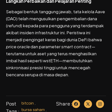
Langkah Perbaikan dan Pelajaran Penting
Sebagai bentuk tanggung jawab, tata kelola Aave
(DAO) telah mengusulkan pengembalian dana
(
refund
) kepada para pengguna yang terdampak
akibat insiden infrastruktur ini. Peristiwa ini
menjadi pengingat keras bagi dunia DeFi bahwa
price oracle
dan parameter
smart contract
—
terutama untuk aset yang terus menghasilkan
imbal hasil seperti wstETH—membutuhkan
sinkronisasi presisi tinggi untuk mencegah
bencana serupa di masa depan.
Post
bitcoin
,
Share :
bursa saham
,
Tags :