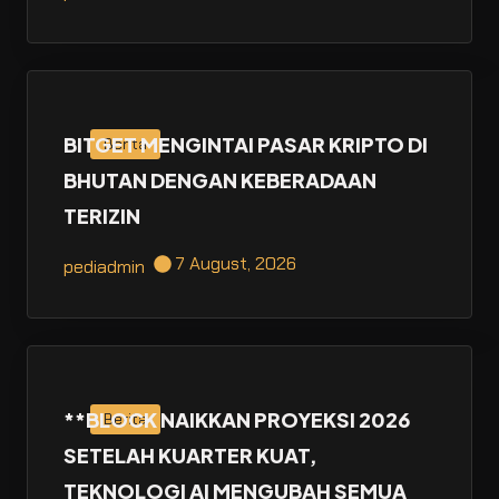
BITGET MENGINTAI PASAR KRIPTO DI
Berita
BHUTAN DENGAN KEBERADAAN
TERIZIN
7 August, 2026
pediadmin
**BLOCK NAIKKAN PROYEKSI 2026
Berita
SETELAH KUARTER KUAT,
TEKNOLOGI AI MENGUBAH SEMUA