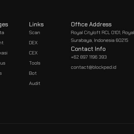
ges
Links
Office Address
ta
Scan
Royal Cityloft RCL 0101, Roya
Surabaya, Indonesia 60215
nt
DEX
Contact Info
kasi
CEX
+62 897 1196 393
us
Tools
contact@blockped.id
s
Bot
Audit