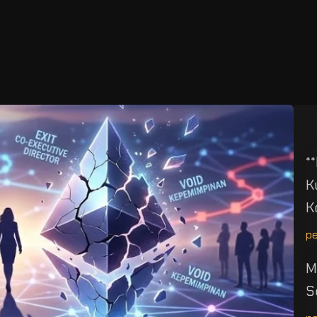
*
K
K
p
M
S