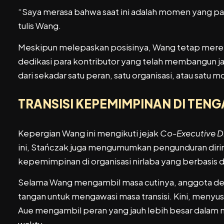
“Saya merasa bahwa saat ini adalah momen yang pali
tulis Wang.
Meskipun melepaskan posisinya, Wang tetap meref
dedikasi para kontributor yang telah membangun ja
dari sekadar satu peran, satu organisasi, atau satu
TRANSISI KEPEMIMPINAN DI TEN
Kepergian Wang ini mengikuti jejak
Co-Executive D
ini, Stańczak juga mengumumkan pengunduran diri
kepemimpinan di organisasi nirlaba yang berbasis d
Selama Wang mengambil masa cutinya, anggota dew
tangan untuk mengawasi masa transisi. Kini, menyu
Aue mengambil peran yang jauh lebih besar dalam 