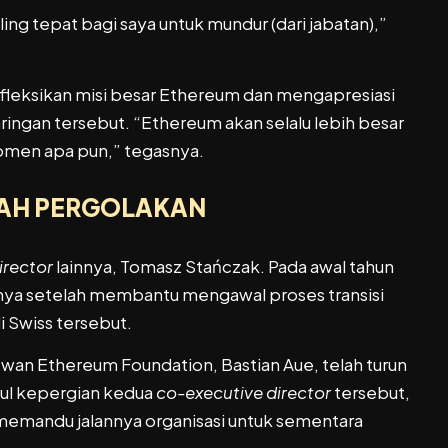
ng tepat bagi saya untuk mundur (dari jabatan),”
leksikan misi besar Ethereum dan mengapresiasi
ringan tersebut. “Ethereum akan selalu lebih besar
 momen apa pun,” tegasnya.
GAH PERGOLAKAN
irector
lainnya, Tomasz Stańczak. Pada awal tahun
nya setelah membantu mengawal proses transisi
i Swiss tersebut.
an Ethereum Foundation, Bastian Aue, telah turun
sul kepergian kedua
co-executive director
tersebut,
memandu jalannya organisasi untuk sementara