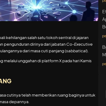
p
E
A
B
p
li kehilangan salah satu tokoh sentral di jajaran
pengunduran dirinya dari jabatan
Co-Executive
B
langannya dari masa cuti panjang (
sabbatical
).
M
 melalui unggahan di platform X pada hari Kamis
p
JANG
a cutinya telah memberikan ruang baginya untuk
 masa depannya.