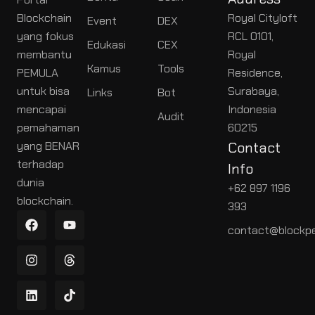
Blockchain
Royal Cityloft
Event
DEX
yang fokus
RCL 0101,
Edukasi
CEX
membantu
Royal
Kamus
Tools
PEMULA
Residence,
untuk bisa
Surabaya,
Links
Bot
mencapai
Indonesia
Audit
pemahaman
60215
yang BENAR
Contact
terhadap
Info
dunia
+62 897 1196
blockchain.
393
contact@blockpe