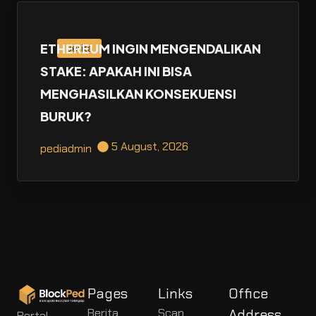
ETHEREUM INGIN MENGENDALIKAN
Berita
STAKE: APAKAH INI BISA
MENGHASILKAN KONSEKUENSI
BURUK?
5 August, 2026
pediadmin
Pages
Links
Office
Berita
Scan
Address
Portal