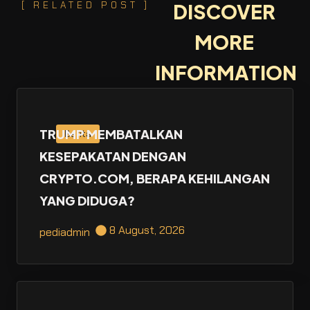
[ RELATED POST ]
DISCOVER
MORE
INFORMATION
TRUMP MEMBATALKAN
Berita
KESEPAKATAN DENGAN
CRYPTO.COM, BERAPA KEHILANGAN
YANG DIDUGA?
8 August, 2026
pediadmin