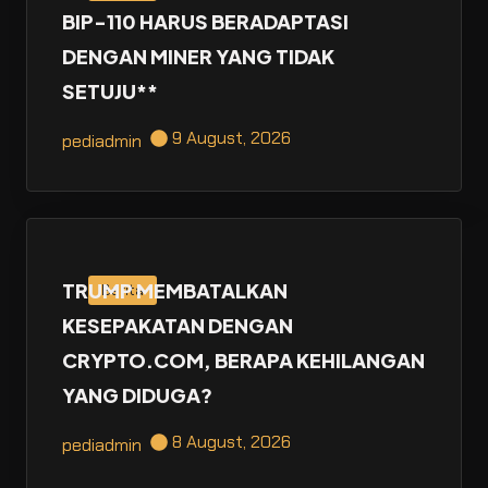
BIP-110 HARUS BERADAPTASI
DENGAN MINER YANG TIDAK
SETUJU**
9 August, 2026
pediadmin
TRUMP MEMBATALKAN
Berita
KESEPAKATAN DENGAN
CRYPTO.COM, BERAPA KEHILANGAN
YANG DIDUGA?
8 August, 2026
pediadmin