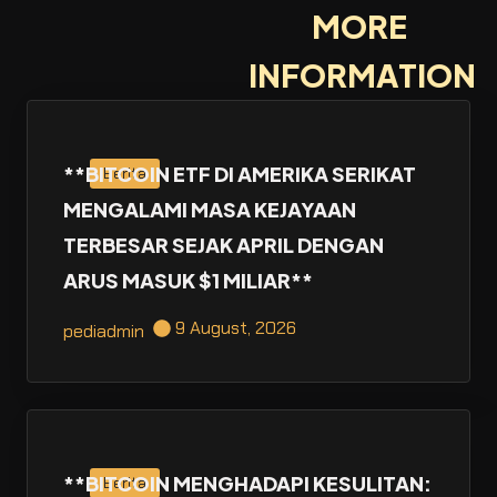
MORE
INFORMATION
**BITCOIN ETF DI AMERIKA SERIKAT
Berita
MENGALAMI MASA KEJAYAAN
TERBESAR SEJAK APRIL DENGAN
ARUS MASUK $1 MILIAR**
9 August, 2026
pediadmin
**BITCOIN MENGHADAPI KESULITAN:
Berita