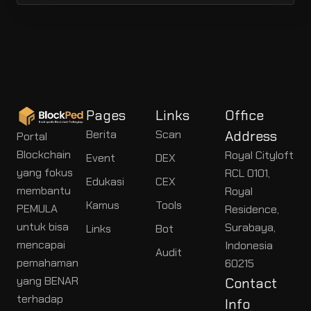
Pages
Links
Office
Berita
Scan
Address
Portal
Blockchain
Royal Cityloft
Event
DEX
yang fokus
RCL 0101,
Edukasi
CEX
membantu
Royal
Kamus
Tools
PEMULA
Residence,
untuk bisa
Surabaya,
Links
Bot
mencapai
Indonesia
Audit
pemahaman
60215
yang BENAR
Contact
terhadap
Info