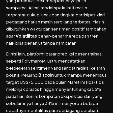
yang lebih luas belum sepenuhnya pulih
sempurna. Aliran modal spekulatif masih
terpantau cukup lunak dan tingkat partisipasi dari
pedagang harian masih terbilang terbatas. Masih
dibutuhkan waktu dan sentimen positif tambahan
agar
Volatilitas
benar-benar mereda dan tren
naik bisa berlanjut tanpa hambatan.
Di sisi lain, platform pasar prediksi desentralisasi
seperti Polymarket justru mencatatkan
pergeseran sentimen yang sangat radikal ke arah
positif. Peluang
Bitcoin
untuk mampu menembus
target US
$75.000 pada bulan Maret ini tiba-tiba
melonjak drastis hingga menyentuh angka 56%
pada hari Senin. Lompatan ekspektasi dari yang
sebelumnya hanya 34% ini menyoroti betapa
cepatnya mentalitas para pedagang berubah