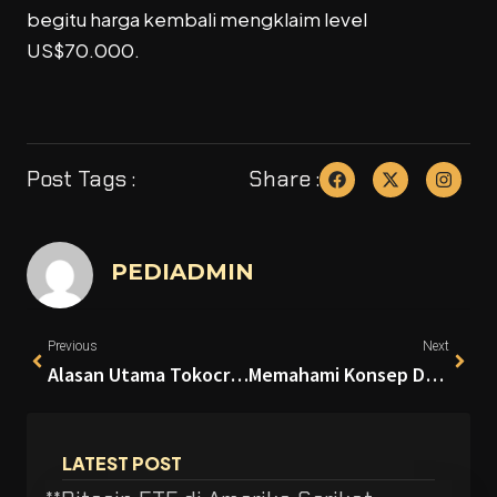
begitu harga kembali mengklaim level
US$
70.000.
Post Tags :
Share :
PEDIADMIN
Previous
Next
Alasan Utama Tokocrypto Sambut Positif Aturan Baru OJK Soal Influencer Kripto
Memahami Konsep Dasar NFT sebagai Aset Digital Masa Depan
LATEST POST