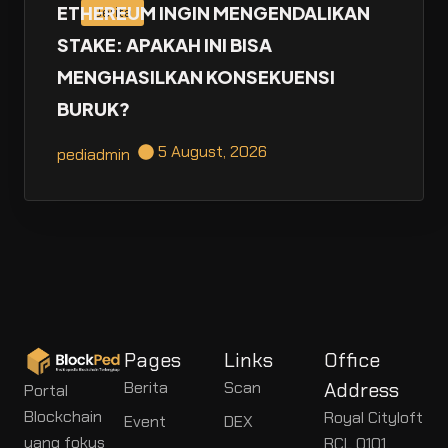
ETHEREUM INGIN MENGENDALIKAN
Berita
STAKE: APAKAH INI BISA
MENGHASILKAN KONSEKUENSI
BURUK?
5 August, 2026
pediadmin
Pages
Links
Office
Berita
Scan
Address
Portal
Blockchain
Royal Cityloft
Event
DEX
yang fokus
RCL 0101,