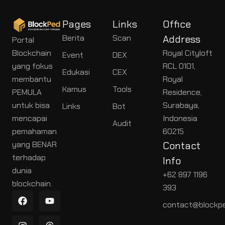
Pages
Links
Office
Berita
Scan
Address
Portal
Blockchain
Royal Cityloft
Event
DEX
yang fokus
RCL 0101,
Edukasi
CEX
membantu
Royal
Kamus
Tools
PEMULA
Residence,
untuk bisa
Surabaya,
Links
Bot
mencapai
Indonesia
Audit
pemahaman
60215
yang BENAR
Contact
terhadap
Info
dunia
+62 897 1196
blockchain.
393
contact@blockpe