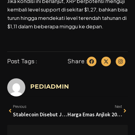
Jika kondisi ini berlanjut, XRP berpotensi menguji
kembali level support di sekitar $1,27, bahkan bisa
turun hingga mendekati level terendah tahunan di
$1,11 dalam beberapa minggu ke depan.
Post Tags :
Share :
PEDIADMIN
Previous
Next
Stablecoin Disebut Jadi “ChatGPT Moment” Dunia Bisnis, Ini Alasannya
Harga Emas Anjlok 20%, Bitcoin Tunjukkan Ketahanan di Tengah Gejolak Global