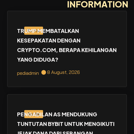
INFORMATION
TRUMP MEMBATALKAN
Berita
KESEPAKATAN DENGAN
CRYPTO.COM, BERAPA KEHILANGAN
YANG DIDUGA?
8 August, 2026
pediadmin
PENGADILAN AS MENDUKUNG
Berita
TUNTUTAN BYBIT UNTUK MENGIKUTI
JEJAK DANA DARI SERANGAN