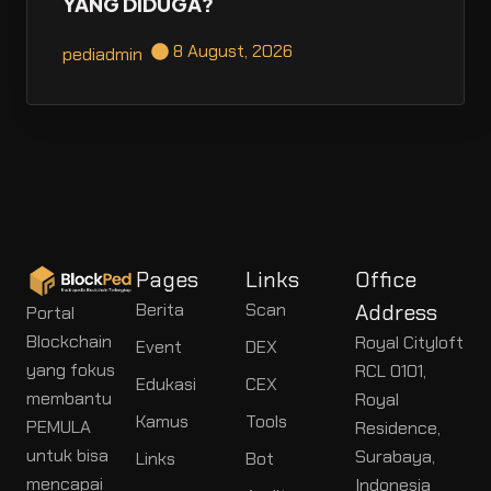
YANG DIDUGA?
8 August, 2026
pediadmin
Pages
Links
Office
Berita
Scan
Address
Portal
Blockchain
Royal Cityloft
Event
DEX
yang fokus
RCL 0101,
Edukasi
CEX
membantu
Royal
Kamus
Tools
PEMULA
Residence,
untuk bisa
Surabaya,
Links
Bot
mencapai
Indonesia