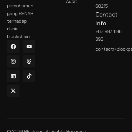
Audit
pemahaman
60215
yang BENAR
Contact
terhadap
Info
dunia
+62 897 1196
blockchain.
393
contact@blockpe
© 2026 Blockped. All Rights Reserved.