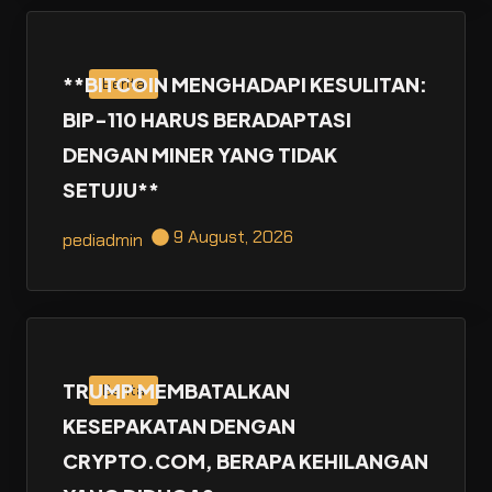
**BITCOIN MENGHADAPI KESULITAN:
Berita
BIP-110 HARUS BERADAPTASI
DENGAN MINER YANG TIDAK
SETUJU**
9 August, 2026
pediadmin
TRUMP MEMBATALKAN
Berita
KESEPAKATAN DENGAN
CRYPTO.COM, BERAPA KEHILANGAN