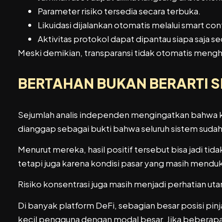
Parameter risiko tersedia secara terbuka.
Likuidasi dijalankan otomatis melalui smart con
Aktivitas protokol dapat dipantau siapa saja se
Meski demikian, transparansi tidak otomatis menghi
BERTAHAN BUKAN BERARTI 
Sejumlah analis independen mengingatkan bahwa keb
dianggap sebagai bukti bahwa seluruh sistem suda
Menurut mereka, hasil positif tersebut bisa jadi tid
tetapi juga karena kondisi pasar yang masih menduk
Risiko konsentrasi juga masih menjadi perhatian ut
Di banyak platform DeFi, sebagian besar posisi pinj
kecil pengguna dengan modal besar. Jika beberap