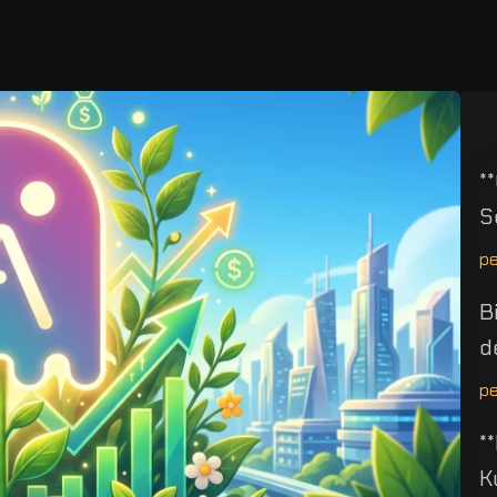
*
S
p
B
d
p
*
K