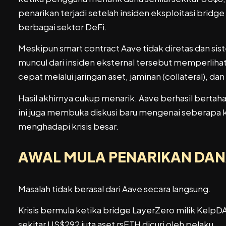
penarikan terjadi setelah insiden eksploitasi brid
berbagai sektor DeFi.
Meskipun smart contract Aave tidak diretas dan sis
muncul dari insiden eksternal tersebut memperlih
cepat melalui jaringan aset, jaminan (collateral), dan
Hasil akhirnya cukup menarik. Aave berhasil bertah
ini juga membuka diskusi baru mengenai seberapa 
menghadapi krisis besar.
AWAL MULA PENARIKAN DA
Masalah tidak berasal dari Aave secara langsung.
Krisis bermula ketika bridge LayerZero milik Kel
sekitar US$292 juta aset rsETH dicuri oleh pelaku.