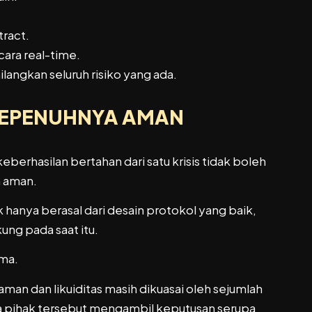
tract.
cara real-time.
langkan seluruh risiko yang ada.
SEPENUHNYA AMAN
erhasilan bertahan dari satu krisis tidak boleh
h aman.
ak hanya berasal dari desain protokol yang baik,
ung pada saat itu.
ama.
aman dan likuiditas masih dikuasai oleh sejumlah
a pihak tersebut mengambil keputusan serupa