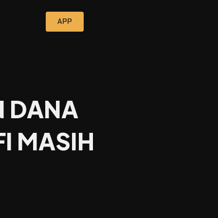
APP
N DANA
FI MASIH