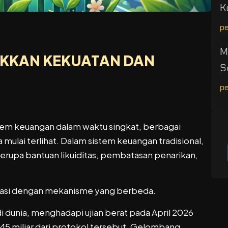
K
p
M
UKKAN KEKUATAN DAN
S
p
istem keuangan dalam waktu singkat, berbagai
lai terlihat. Dalam sistem keuangan tradisional,
t berupa bantuan likuiditas, pembatasan penarikan,
erasi dengan mekanisme yang berbeda.
di dunia, menghadapi ujian berat pada April 2026
45 miliar dari protokol tersebut. Gelombang