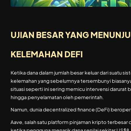
UJIAN BESAR YANG MENUNJ
KELEMAHAN DEFI
Ketika dana dalam jumlah besar keluar dari suatu s
kelemahan yang sebelumnya tersembunyi biasanya mu
situasi seperti ini sering memicu intervensi darura
hingga penyelamatan oleh pemerintah.
Namun, dunia decentralized finance (DeFi) berop
Aave, salah satu platform pinjaman kripto terbesar 
ketika pengguna menarik dana senilai sekitar US$8,