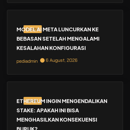
MODEL AI META LUNCURKAN KE
Berita
BEBASAN SETELAH MENGALAMI
KESALAHAN KONFIGURASI
6 August, 2026
pediadmin
ETHEREUM INGIN MENGENDALIKAN
Berita
STAKE: APAKAH INI BISA
MENGHASILKAN KONSEKUENSI
BURUK?