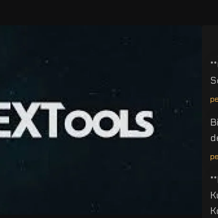
*
S
p
B
d
p
*
K
K