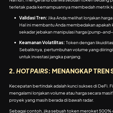
terletak pada kemampuannya membedah metrik kr
Validasi Tren:
Jika Anda melihat lonjakan harg
Hal ini membantu Anda membedakan apakah kena
sekadar jebakan manipulasi harga (
pump-and
Keamanan Volatilitas:
Token dengan likuiditas 
Sebaliknya, pertumbuhan volume yang diiringi 
untuk investasi jangka panjang.
2.
HOT PAIRS
: MENANGKAP TREN 
Kecepatan bertindak adalah kunci sukses di DeFi. F
mengalami lonjakan volume atau harga secara masif
proyek yang masih berada di bawah radar.
Sebagai contoh, jika sebuah token meroket 500% d