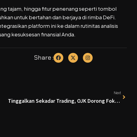
s yang tajam, hingga fitur penenang seperti tombol
hkan untuk bertahan dan berjaya di rimba DeFi.
rasikan platform ini ke dalam rutinitas analisis
ang kesuksesan finansial Anda.
Share :
Next
Tinggalkan Sekadar Trading, OJK Dorong Fokus Kripto RI ke Stablecoin dan Tokenisasi RWA