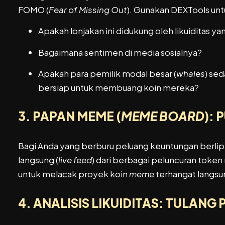
FOMO (
Fear of Missing Out
). Gunakan DEXTools unt
Apakah lonjakan ini didukung oleh likuiditas 
Bagaimana sentimen di media sosialnya?
Apakah para pemilik modal besar (
whales
) se
bersiap untuk membuang koin mereka?
3. PAPAN MEME (
MEME BOARD
):
Bagi Anda yang berburu peluang keuntungan berlip
langsung (
live feed
) dari berbagai peluncuran token
untuk melacak proyek koin
meme
terhangat langsun
4. ANALISIS LIKUIDITAS: TULAN