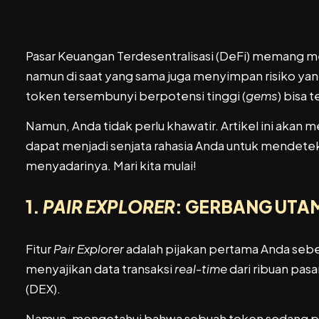
Pasar Keuangan Terdesentralisasi (DeFi) memang men
namun di saat yang sama juga menyimpan risiko yan
token tersembunyi berpotensi tinggi (
gems
) bisa 
Namun, Anda tidak perlu khawatir. Artikel ini akan
dapat menjadi senjata rahasia Anda untuk mendet
menyadarinya. Mari kita mulai!
1.
PAIR EXPLORER
: GERBANG UTAM
Fitur
Pair Explorer
adalah pijakan pertama Anda sebe
menyajikan data transaksi
real-time
dari ribuan pasa
(DEX).
Namun, mengetahui bahwa sebuah token sedang popule