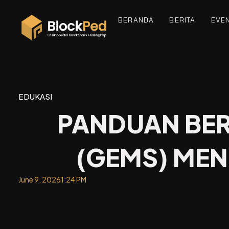
BERANDA
BERITA
EVE
EDUKASI
PANDUAN BER
(GEMS) ME
June 9, 2026
1:24 PM