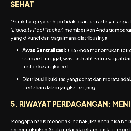
SEHAT
Grafik harga yang hijau tidak akan ada artinya tanpa
(
Liquidity Pool Tracker
) memberikan Anda gambaran
yang dikunci dan bagaimana distribusinya.
Awas Sentralisasi:
Jika Anda menemukan token 
dompet tunggal, waspadalah! Satu aksi jual d
runtuh ke angka nol.
Distribusi likuiditas yang sehat dan merata a
bertahan dalam jangka panjang.
5. RIWAYAT PERDAGANGAN: MENI
Mengapa harus menebak-nebak jika Anda bisa belajar
memungkinkan Anda melacak rekam jejak dompet pa