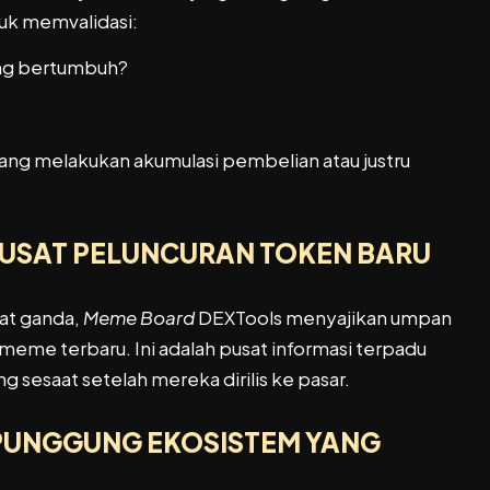
uk memvalidasi:
yang bertumbuh?
dang melakukan akumulasi pembelian atau justru
 PUSAT PELUNCURAN TOKEN BARU
at ganda,
Meme Board
DEXTools menyajikan umpan
 meme terbaru. Ini adalah pusat informasi terpadu
g sesaat setelah mereka dirilis ke pasar.
G PUNGGUNG EKOSISTEM YANG