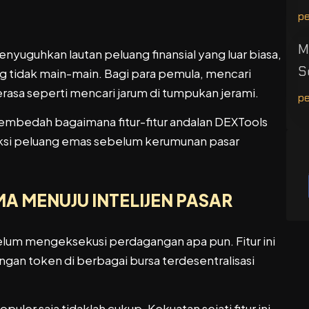
p
M
yuguhkan lautan peluang finansial yang luar biasa,
S
g tidak main-main. Bagi para pemula, mencari
terasa seperti mencari jarum di tumpukan jerami.
p
 membedah bagaimana fitur-fitur andalan DEXTools
eksi peluang emas sebelum kerumunan pasar
A MENUJU INTELIJEN PASAR
lum mengeksekusi perdagangan apa pun. Fitur ini
ngan token di berbagai bursa terdesentralisasi
r saja tidaklah cukup. Kekuatan sejati fitur ini