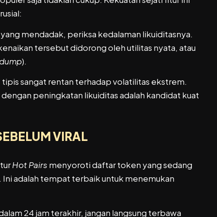
usial:
a yang mendadak, periksa kedalaman likuiditasnya.
ikan tersebut didorong oleh utilitas nyata, atau
-dump
).
tipis sangat rentan terhadap volatilitas ekstrem.
dengan peningkatan likuiditas adalah kandidat kuat
SEBELUM VIRAL
itur
Hot Pairs
menyoroti daftar token yang sedang
. Ini adalah tempat terbaik untuk menemukan
alam 24 jam terakhir, jangan langsung terbawa