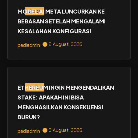
MODEL AI META LUNCURKAN KE
Berita
BEBASAN SETELAH MENGALAMI
KESALAHAN KONFIGURASI
6 August, 2026
pediadmin
ETHEREUM INGIN MENGENDALIKAN
Berita
STAKE: APAKAH INI BISA
MENGHASILKAN KONSEKUENSI
BURUK?
5 August, 2026
pediadmin