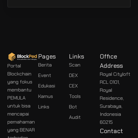
Pages
Links
Office
Berita
Scan
Address
Portal
Blockchain
Royal Cityloft
Event
DEX
yang fokus
RCL 0101,
Edukasi
CEX
membantu
Royal
Kamus
Tools
PEMULA
Residence,
untuk bisa
Surabaya,
Links
Bot
mencapai
Indonesia
Audit
pemahaman
60215
yang BENAR
Contact
terhadap