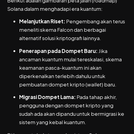
Berikut adalah gambaran peta jalan (
roadmap
)
Solana dalam menghadapi era kuantum:
Melanjutkan Riset:
Pengembang akan terus
meneliti skema Falcon dan berbagai
alternatif solusi kriptografi lainnya.
Penerapan pada Dompet Baru:
Jika
ancaman kuantum mulai tereskalasi, skema
keamanan pasca-kuantum ini akan
diperkenalkan terlebih dahulu untuk
pembuatan dompet kripto (
wallet
) baru.
Migrasi Dompet Lama:
Pada tahap akhir,
pengguna dengan dompet kripto yang
sudah ada akan dipandu untuk bermigrasi ke
sistem yang kebal kuantum.