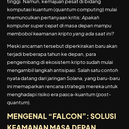
tinggi. Namun, kemajuan pesat di bidang
komputasi kuantum (
quantum computing
) mulai
memunculkan pertanyaan kritis:
Apakah
komputer super cepat di masa depan mampu
membobol keamanan kripto yang ada saat ini?
Meski ancaman tersebut diperkirakan baru akan
terjadi beberapa tahun ke depan, para
pengembang di ekosistem kripto sudah mulai
mengambil langkah antisipasi. Salah satu contoh
nyata datang dari jaringan Solana, yang baru-baru
ini memaparkan rencana strategis mereka untuk
menghadapi risiko era pasca-kuantum (
post-
quantum
).
MENGENAL “FALCON”: SOLUSI
KEAMANAN MASA DEPAN