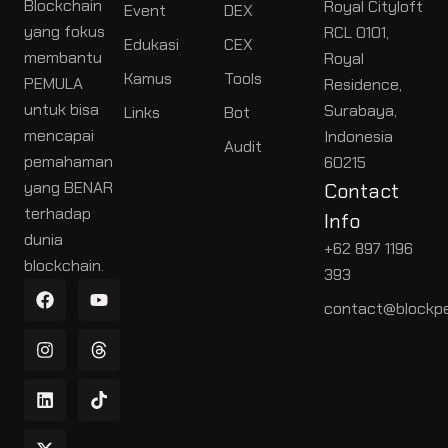
Blockchain
Royal Cityloft
Event
DEX
yang fokus
RCL 0101,
Edukasi
CEX
membantu
Royal
Kamus
Tools
PEMULA
Residence,
untuk bisa
Surabaya,
Links
Bot
mencapai
Indonesia
Audit
pemahaman
60215
yang BENAR
Contact
terhadap
Info
dunia
+62 897 1196
blockchain.
393
contact@blockpe