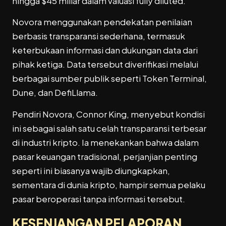
hingga $45 miliar dalam valuasi fully diluted.
Novora menggunakan pendekatan penilaian
berbasis transparansi sederhana, termasuk
keterbukaan informasi dan dukungan data dari
pihak ketiga. Data tersebut diverifikasi melalui
berbagai sumber publik seperti
Token Terminal
,
Dune
, dan
DefiLlama
.
Pendiri Novora,
Connor King
, menyebut kondisi
ini sebagai salah satu celah transparansi terbesar
di industri kripto. Ia menekankan bahwa dalam
pasar keuangan tradisional, perjanjian penting
seperti ini biasanya wajib diungkapkan,
sementara di dunia kripto, hampir semua pelaku
pasar beroperasi tanpa informasi tersebut.
KESENJANGAN PELAPORAN