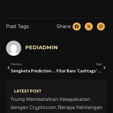
Post Tags :
Share :
PEDIADMIN
Previous
Next
Sengketa Prediction Market Berpotensi Masuk Mahkamah Agung AS
Fitur Baru ‘Cashtags’ di X Sukses Cetak Volume Perdagangan $1 Miliar dalam Dua Hari
LATEST POST
Trump Membatalkan Kesepakatan
dengan Crypto.com, Berapa Kehilangan