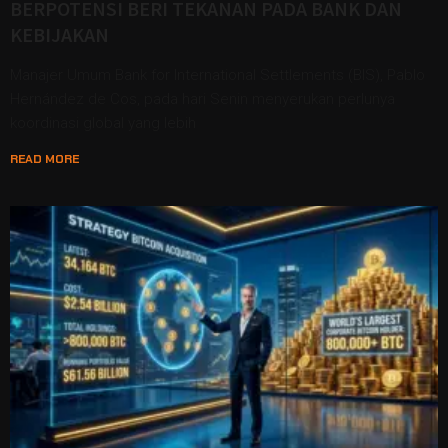
BERPOTENSI BERI TEKANAN PADA BANK DAN
KEBIJAKAN
Manajer Umum Bank for International Settlements (BIS), Pablo
Hernández de Cos, pada hari Senin menyerukan perlunya
koordinasi global yang lebih
READ MORE