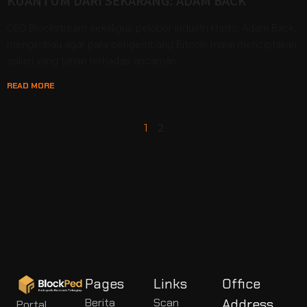
KUANTUM DARI SEKARANG: ADAM BACK
CEO Blockstream sekaligus pelopor industri kripto, Adam Back,
mengimbau agar para pengembang Bitcoin mulai menciptakan
solusi yang tahan terhadap ancaman
READ MORE
1
2
Pages
Links
Office
Berita
Scan
Address
Portal