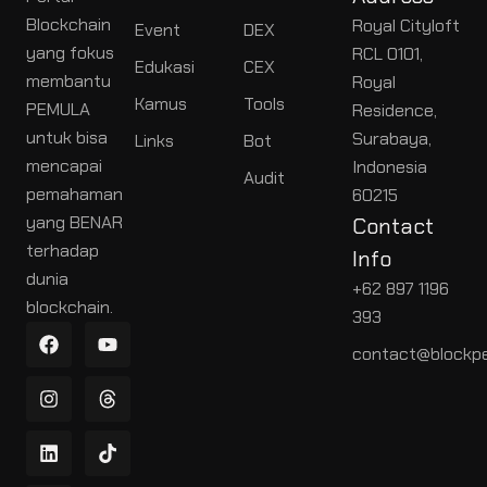
Blockchain
Royal Cityloft
Event
DEX
yang fokus
RCL 0101,
Edukasi
CEX
membantu
Royal
Kamus
Tools
PEMULA
Residence,
untuk bisa
Surabaya,
Links
Bot
mencapai
Indonesia
Audit
pemahaman
60215
yang BENAR
Contact
terhadap
Info
dunia
+62 897 1196
blockchain.
393
contact@blockpe