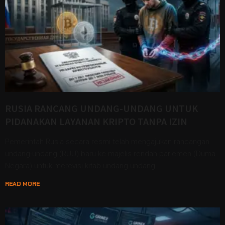
RUSIA RANCANG UNDANG-UNDANG UNTUK
PIDANAKAN LAYANAN KRIPTO TANPA IZIN
Pemerintah Rusia secara resmi telah mengajukan rancangan
undang-undang (RUU) baru ke majelis rendah parlemen (Duma
Negara) untuk merevisi kitab undang-undang
READ MORE