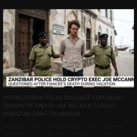
PENYELIDIKAN POLISI ZANZIBAR TERHADAP
EKSEKUTIF KRIPTO JOE MCCANN TERKAIT
KEMATIAN SANG TUNANGAN
Kepolisian Zanzibar saat ini dilaporkan tengah menahan dan
memeriksa Joe McCann, pendiri dana kripto Asymmetric