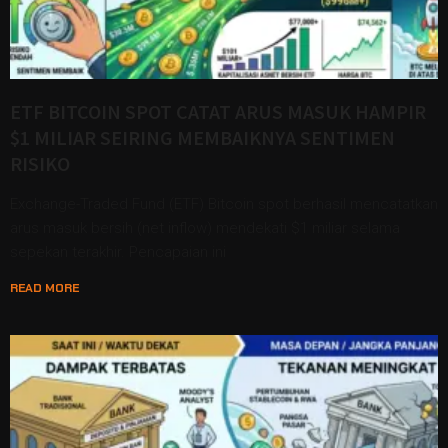
ETF BITCOIN SPOT CATAT ARUS MASUK HAMPIR
$1 MILIAR SEIRING MEMBAIKNYA SENTIMEN
RISIKO
Exchange-Traded Fund (ETF) Bitcoin spot berhasil mencatatkan
arus masuk bersih (net inflow) mendekati $1 miliar selama
sepekan terakhir. Pencapaian ini
READ MORE