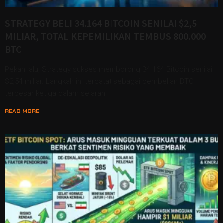
STRATEGY BELI 34.164 BITCOIN SENILAI $2,5
MILIAR, TOTAL KEPEMILIKAN TEMBUS 800.000
BTC
Pekan lalu, Strategy sukses memborong 34.164 Bitcoin senilai
$2,54 miliar. Langkah ini tercatat sebagai pembelian BTC
terbesar ketiga dalam sejarah
READ MORE