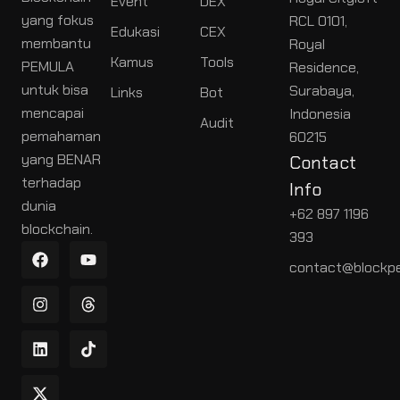
Event
DEX
yang fokus
RCL 0101,
Edukasi
CEX
membantu
Royal
Kamus
Tools
PEMULA
Residence,
untuk bisa
Surabaya,
Links
Bot
mencapai
Indonesia
Audit
pemahaman
60215
yang BENAR
Contact
terhadap
Info
dunia
+62 897 1196
blockchain.
393
contact@blockpe